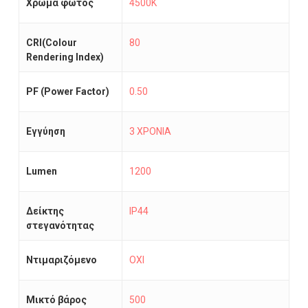
Χρώμα φωτός
4500K
CRI(Colour
80
Rendering Index)
PF (Power Factor)
0.50
Εγγύηση
3 ΧΡΟΝΙΑ
Lumen
1200
Δείκτης
IP44
στεγανότητας
Ντιμαριζόμενο
ΟΧΙ
Μικτό βάρος
500