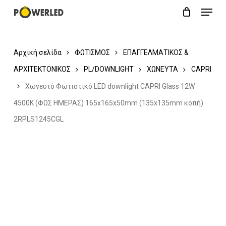
Menu
Skip
Close
Cart
to
Cart
main
Αρχική σελίδα
ΦΩΤΙΣΜΟΣ
ΕΠΑΓΓΕΛΜΑΤΙΚΟΣ &
content
ΑΡΧΙΤΕΚΤΟΝΙΚΟΣ
PL/DOWNLIGHT
ΧΩΝΕΥΤΑ
CAPRI
Χωνευτό Φωτιστικό LED downlight CAPRI Glass 12W
4500K (ΦΩΣ ΗΜΕΡΑΣ) 165x165x50mm (135x135mm κοπή)
2RPLS1245CGL