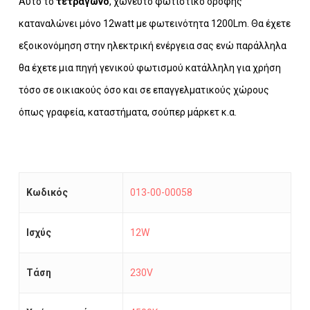
Αυτό το
τετράγωνο
, χωνευτό φωτιστικό οροφής
καταναλώνει μόνο 12watt με φωτεινότητα 1200Lm. Θα έχετε
εξοικονόμηση στην ηλεκτρική ενέργεια σας ενώ παράλληλα
θα έχετε μια πηγή γενικού φωτισμού κατάλληλη για χρήση
τόσο σε οικιακούς όσο και σε επαγγελματικούς χώρους
όπως γραφεία, καταστήματα, σούπερ μάρκετ κ.α.
Κωδικός
013-00-00058
Ισχύς
12W
Τάση
230V