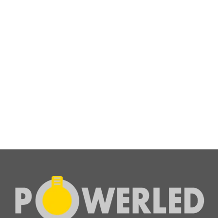
Χωνευτό Φωτιστικό Τετράγωνο Slim LED 30W 3CCT
3000Lm 120° BACK LIGHT
48,00
€
+ ΦΠΑ