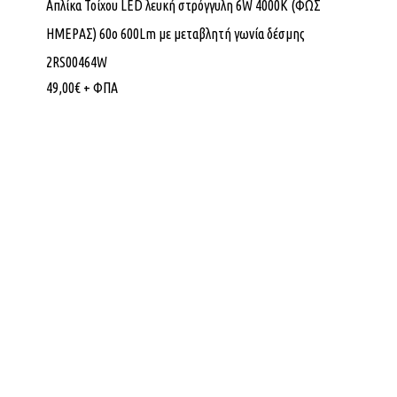
Απλίκα Τοίχου LED λευκή στρόγγυλη 6W 4000K (ΦΩΣ
ΗΜΕΡΑΣ) 60ο 600Lm με μεταβλητή γωνία δέσμης
2RS00464W
49,00
€
+ ΦΠΑ