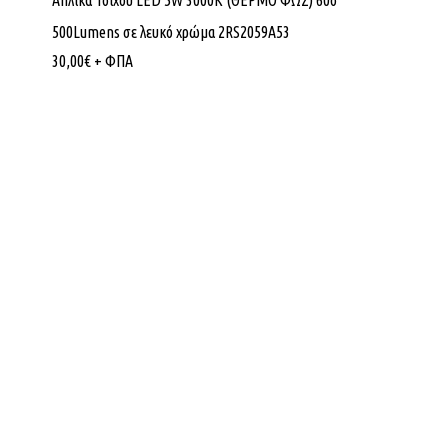
Απλίκα Τοίχου LED 5W 3000K (ΘΕΡΜΟ ΦΩΣ) 60ο
500Lumens σε λευκό χρώμα 2RS2059A53
30,00
€
+ ΦΠΑ