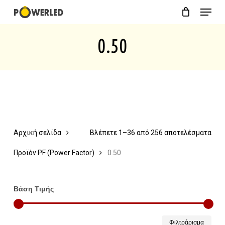
Menu
Skip
Close
Cart
to
Cart
0.50
main
content
Αρχική σελίδα
Βλέπετε 1–36 από 256 αποτελέσματα
Προϊόν PF (Power Factor)
0.50
Βάση Τιμής
Ελάχ
Μέγ
Φιλτράρισμα