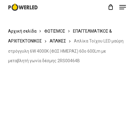
Menu
Skip
Close
Cart
to
Cart
main
Αρχική σελίδα
ΦΩΤΙΣΜΟΣ
ΕΠΑΓΓΕΛΜΑΤΙΚΟΣ &
content
ΑΡΧΙΤΕΚΤΟΝΙΚΟΣ
ΑΠΛΙΚΕΣ
Απλίκα Τοίχου LED μαύρη
στρόγγυλη 6W 4000K (ΦΩΣ ΗΜΕΡΑΣ) 60ο 600Lm με
μεταβλητή γωνία δέσμης 2RS00464B