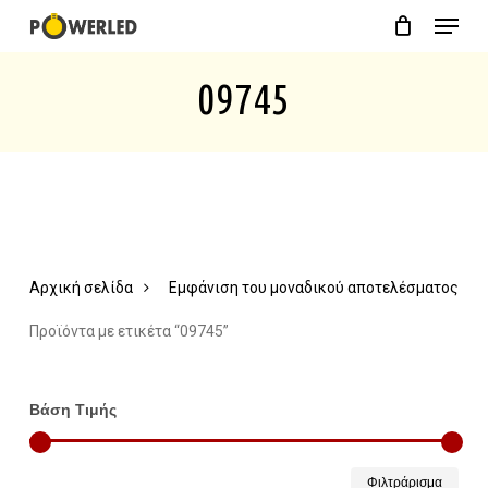
Menu
Skip
Close
Cart
to
Cart
09745
main
content
Αρχική σελίδα
Εμφάνιση του μοναδικού αποτελέσματος
Προϊόντα με ετικέτα “09745”
Βάση Τιμής
Ελάχ
Μέγ
Φιλτράρισμα