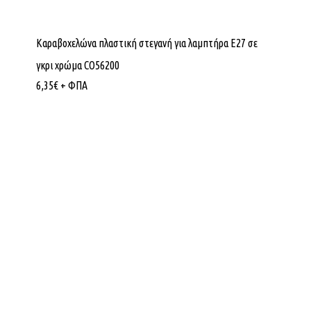
Καραβοχελώνα πλαστική στεγανή για λαμπτήρα Ε27 σε
γκρι χρώμα CO56200
6,35
€
+ ΦΠΑ