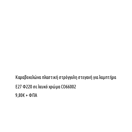
Καραβοχελώνα πλαστική στρόγγυλη στεγανή για λαμπτήρα
Ε27 Φ220 σε λευκό χρώμα CO66002
9,80
€
+ ΦΠΑ