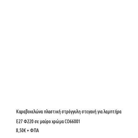
Καραβοχελώνα πλαστική στρόγγυλη στεγανή για λαμπτήρα
Ε27 Φ220 σε μαύρο χρώμα CO66001
8,50
€
+ ΦΠΑ