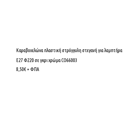
Καραβοχελώνα πλαστική στρόγγυλη στεγανή για λαμπτήρα
Ε27 Φ220 σε γκρι χρώμα CO66003
8,50
€
+ ΦΠΑ