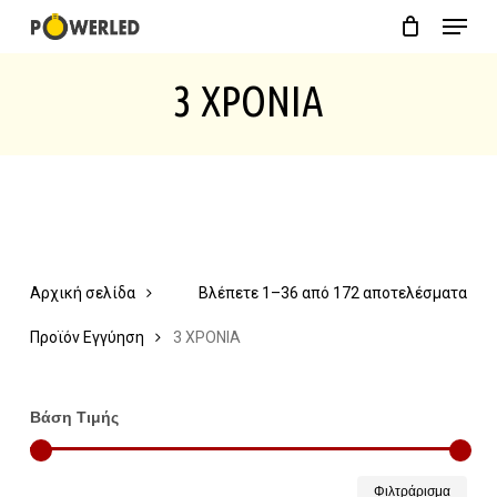
Menu
Skip
Close
Cart
to
Cart
3 ΧΡΟΝΙΑ
main
content
Αρχική σελίδα
Βλέπετε 1–36 από 172 αποτελέσματα
Προϊόν Εγγύηση
3 ΧΡΟΝΙΑ
Βάση Τιμής
Ελάχ
Μέγ
Φιλτράρισμα