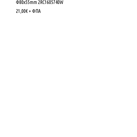
Φ80x55mm 2RC1605740W
21,00
€
+ ΦΠΑ