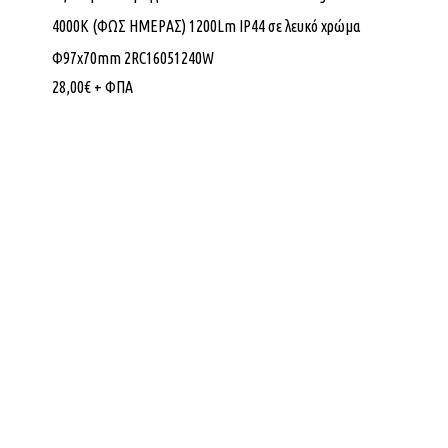
4000K (ΦΩΣ ΗΜΕΡΑΣ) 1200Lm IP44 σε λευκό χρώμα
Φ97x70mm 2RC16051240W
28,00
€
+ ΦΠΑ