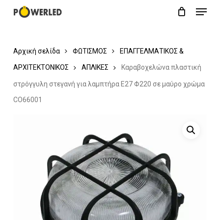
Menu
Skip
Close
Cart
to
Cart
main
Αρχική σελίδα
ΦΩΤΙΣΜΟΣ
ΕΠΑΓΓΕΛΜΑΤΙΚΟΣ &
content
ΑΡΧΙΤΕΚΤΟΝΙΚΟΣ
ΑΠΛΙΚΕΣ
Καραβοχελώνα πλαστική
στρόγγυλη στεγανή για λαμπτήρα Ε27 Φ220 σε μαύρο χρώμα
CO66001