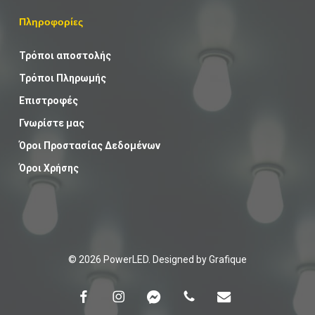
Πληροφορίες
Τρόποι αποστολής
Τρόποι Πληρωμής
Επιστροφές
Γνωρίστε μας
Όροι Προστασίας Δεδομένων
Όροι Χρήσης
Υποσύνολο:
0,00
€
© 2026 PowerLED. Designed by
Grafique
facebook
instagram
messenger
phone
email
Καλάθι
Ταμείο