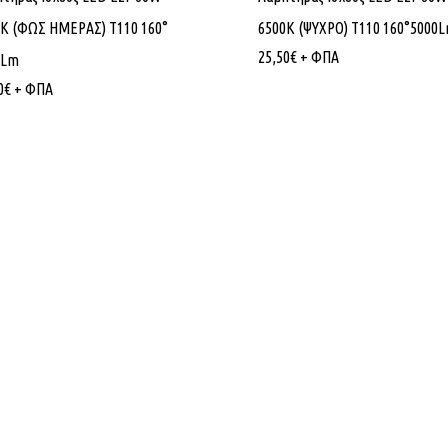
0K (ΦΩΣ ΗΜΕΡΑΣ) T110 160°
6500Κ (ΨΥΧΡΟ) T110 160°5000
25,50
€
+ ΦΠΑ
0Lm
0
€
+ ΦΠΑ