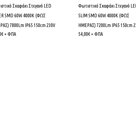
στικό Σκαφάκι Στεγανό LED
Φωτιστικό Σκαφάκι Στεγανό LE
ER SMD 60W 4000K (ΦΩΣ
SLIM SMD 60W 4000K (ΦΩΣ
ΡΑΣ) 7800Lm IP65 150cm 230V
ΗΜΕΡΑΣ) 7200Lm IP65 150cm 2
0
€
+ ΦΠΑ
54,00
€
+ ΦΠΑ
Εταιρίας
Κατηγορίες Προϊόντων