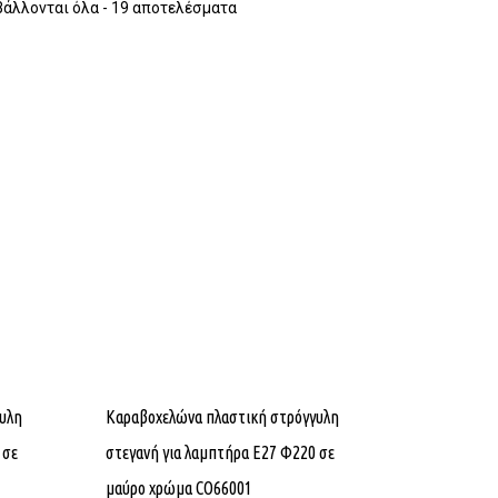
άλλονται όλα - 19 αποτελέσματα
υλη
Καραβοχελώνα πλαστική στρόγγυλη
 σε
στεγανή για λαμπτήρα Ε27 Φ220 σε
μαύρο χρώμα CO66001