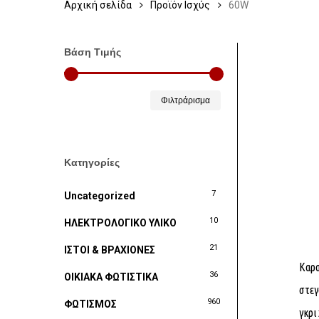
Αρχική σελίδα
Προϊόν Ισχύς
60W
Βάση Τιμής
Ελάχιστη
Μέγιστη
Φιλτράρισμα
τιμή
τιμή
Κατηγορίες
7
Uncategorized
10
ΗΛΕΚΤΡΟΛΟΓΙΚΟ ΥΛΙΚΟ
21
ΙΣΤΟΙ & ΒΡΑΧΙΟΝΕΣ
Καρα
36
ΟΙΚΙΑΚΑ ΦΩΤΙΣΤΙΚΑ
στεγ
960
ΦΩΤΙΣΜΟΣ
γκρι