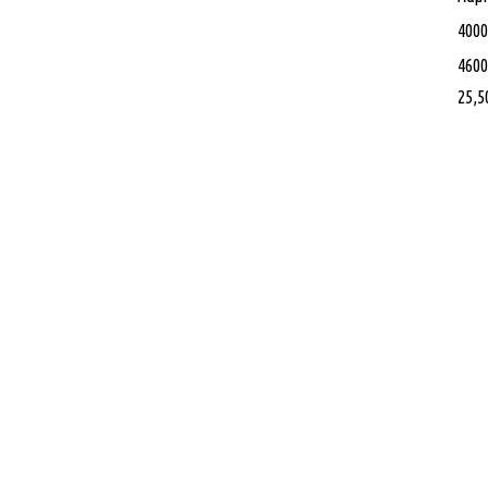
400
460
25,5