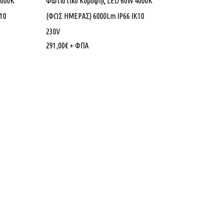
4000K
Φωτιστικό Κορυφής LED 60W 4000K
10
(ΦΩΣ ΗΜΕΡΑΣ) 6000Lm IP66 ΙΚ10
230V
291,00
€
+ ΦΠΑ