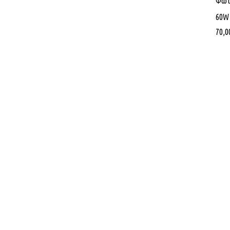
Φωτι
60W 
70,0