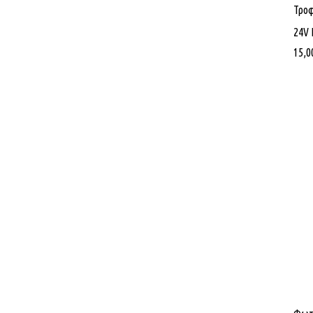
Τροφ
24V 
15,0