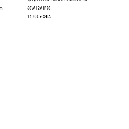
Lm
60W 12V IP20
14,50
€
+ ΦΠΑ