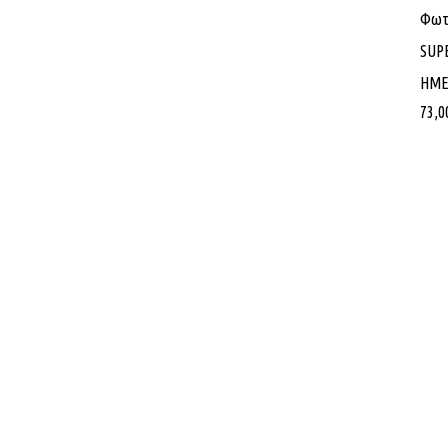
Φωτι
SUP
ΗΜΕ
73,0
Στοχεία 