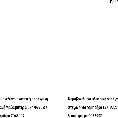
Προβ
βοχελώνα πλαστική στρόγγυλη
Καραβοχελώνα πλαστική στρόγγ
ανή για λαμπτήρα Ε27 Φ220 σε
στεγανή για λαμπτήρα Ε27 Φ220
 χρώμα CO66003
λευκό χρώμα CO66002