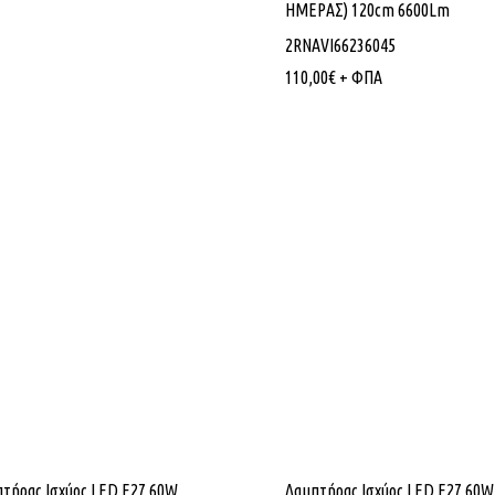
ΗΜΕΡΑΣ) 120cm 6600Lm
2RNAVI66236045
110,00
€
+ ΦΠΑ
τήρας Ισχύος LED E27 60W
Λαμπτήρας Ισχύος LED E27 60W