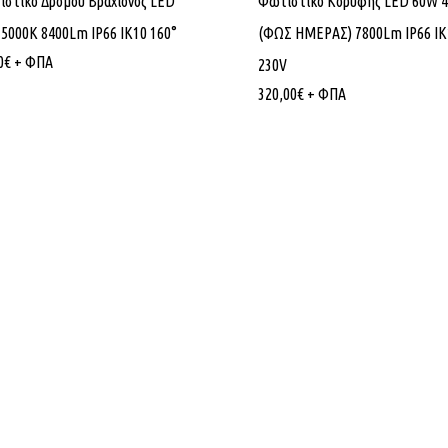
στικό Δρόμου Βραχίονος LED
Φωτιστικό Κορυφής LED 60W 
5000K 8400Lm IP66 ΙΚ10 160°
(ΦΩΣ ΗΜΕΡΑΣ) 7800Lm IP66 ΙΚ
0
€
+ ΦΠΑ
230V
320,00
€
+ ΦΠΑ