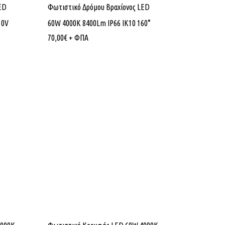
ED
Φωτιστικό Δρόμου Βραχίονος LED
30V
60W 4000K 8400Lm IP66 ΙΚ10 160°
70,00
€
+ ΦΠΑ