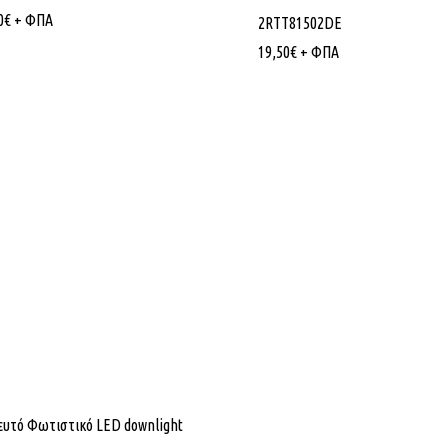
0
€
+ ΦΠΑ
2RTT81502DE
19,50
€
+ ΦΠΑ
Εταιρίας
Κατηγορίες Προϊόντων
υτό Φωτιστικό LED downlight