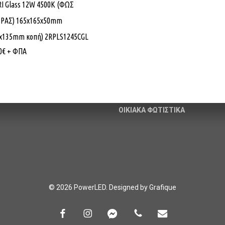
I Glass 12W 4500K (ΦΩΣ
ό εμπόριο Λαμπτήρων,
ΦΩΤΙΣΜΟΣ
ΡΑΣ) 165x165x50mm
 και Ηλεκτρολογικού υλικού.
ΙΣΤΟΙ & ΒΡΑΧΙΟΝΕΣ
5x135mm κοπή) 2RPLS1245CGL
άνθης – Λεύκης – Τ.Κ. 67100
ΦΩΤΙΣΤΙΚΑ ΚΟΡΥΦΗΣ
0
€
+ ΦΠΑ
erled.gr
ΦΩΤΙΣΤΙΚΑ ΔΡΟΜΟΥ
620
–
6906013419
ΗΛΙΑΚΑ ΦΩΤΙΣΤΙΚΑ
ΟΙΚΙΑΚΑ ΦΩΤΙΣΤΙΚΑ
© 2026 PowerLED. Designed by
Grafique
facebook
instagram
messenger
phone
email