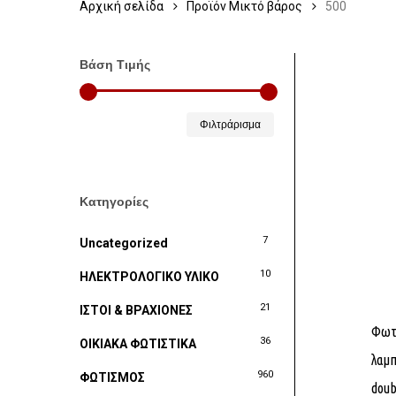
Αρχική σελίδα
Προϊόν Μικτό βάρος
500
Βάση Τιμής
Ελάχιστη
Μέγιστη
Φιλτράρισμα
τιμή
τιμή
Κατηγορίες
7
Uncategorized
10
ΗΛΕΚΤΡΟΛΟΓΙΚΟ ΥΛΙΚΟ
21
ΙΣΤΟΙ & ΒΡΑΧΙΟΝΕΣ
Φωτι
36
ΟΙΚΙΑΚΑ ΦΩΤΙΣΤΙΚΑ
λαμ
960
ΦΩΤΙΣΜΟΣ
dou