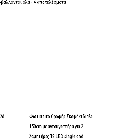
βάλλονται όλα - 4 αποτελέσματα
πλό
Φωτιστικό Οροφής Σκαφάκι διπλό
150cm με ανταυγαστήρα για 2
λαμπτήρες T8 LED single end