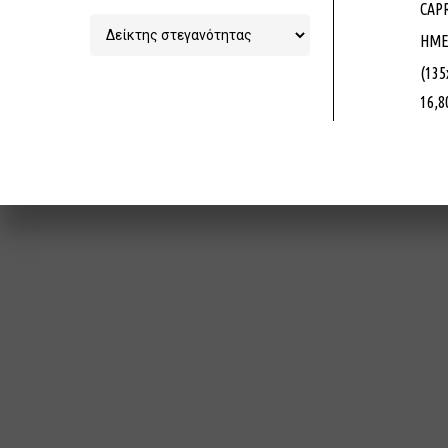
CAPR
Χονδρικ
ΗΜΕ
Φωτισμού
(13
6ο χλμ Ξ
16,8
info@pow
2541062