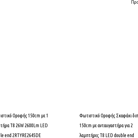
Προ
στικό Οροφής 150cm με 1
Φωτιστικό Οροφής Σκαφάκι δι
πτήρα T8 26W 2600Lm LED
150cm με ανταυγαστήρα για 2
ble end 2RTYRE2645DE
λαμπτήρες T8 LED double end