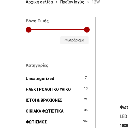
Αρχική σελίδα
Προϊόν Ισχύς
12W
Βάση Τιμής
Ελάχιστη
Μέγιστη
Φιλτράρισμα
τιμή
τιμή
Κατηγορίες
7
Uncategorized
10
ΗΛΕΚΤΡΟΛΟΓΙΚΟ ΥΛΙΚΟ
21
ΙΣΤΟΙ & ΒΡΑΧΙΟΝΕΣ
Φωτι
36
ΟΙΚΙΑΚΑ ΦΩΤΙΣΤΙΚΑ
LED
960
ΦΩΤΙΣΜΟΣ
1080