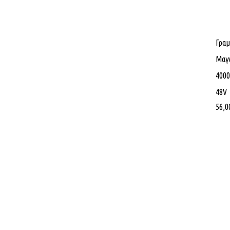
Γραμ
Μαγν
400
48V
56,0