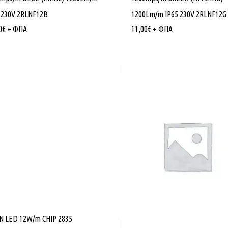
 230V 2RLNF12B
1200Lm/m IP65 230V 2RLNF12G
0
€
+ ΦΠΑ
11,00
€
+ ΦΠΑ
N LED 12W/m CHIP 2835