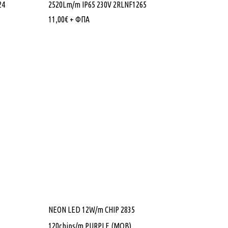
24
2520Lm/m IP65 230V 2RLNF1265
11,00
€
+ ΦΠΑ
NEON LED 12W/m CHIP 2835
120chips/m PURPLE (ΜΩΒ)