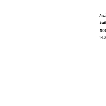
Απλί
Αισθ
400
14,0