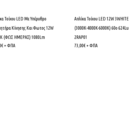
κα Τοίχου LED Με Υπέρυθρο
Απλίκα Τοίχου LED 12W 3WHITE
ητήρα Κίνησης Και Φωτoς 12W
(3000K-4000K-6000K) 60ο 624L
0K (ΦΩΣ ΗΜΕΡΑΣ) 1080Lm
2RAP01
0
€
+ ΦΠΑ
73,00
€
+ ΦΠΑ