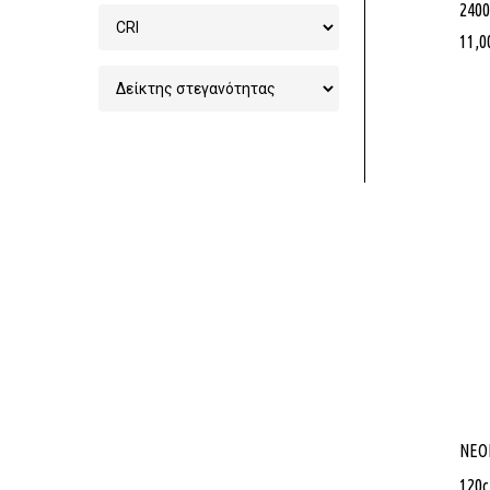
2400
11,0
NEO
120