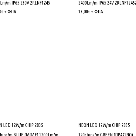
Lm/m IP65 230V 2RLNF1245
2400Lm/m IP65 24V 2RLNF1245
0
€
+ ΦΠΑ
13,00
€
+ ΦΠΑ
N LED 12W/m CHIP 2835
NEON LED 12W/m CHIP 2835
chips/m BLUE (ΜΠΛΕ) 1200Lm/m
120chips/m GREEN (ΠΡΑΣΙΝΟ)