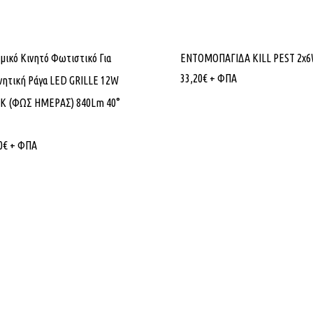
μικό Κινητό Φωτιστικό Για
ΕΝΤΟΜΟΠΑΓΙΔΑ KILL PEST 2x
33,20
€
+ ΦΠΑ
ητική Ράγα LED GRILLE 12W
0K (ΦΩΣ ΗΜΕΡΑΣ) 840Lm 40°
0
€
+ ΦΠΑ