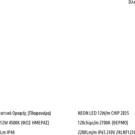
Βλ
στικό Οροφής (Πλαφονιέρα)
NEON LED 12W/m CHIP 2835
 12W 4500K (ΦΩΣ ΗΜΕΡΑΣ)
120chips/m 2700K (ΘΕΡΜΟ)
Lm IP44
2280Lm/m IP65 230V 2RLNF123