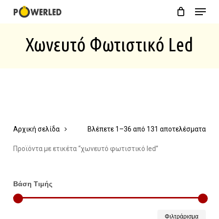
Menu
Skip
Close
Cart
to
Cart
Χωνευτό Φωτιστικό Led
main
content
Αρχική σελίδα
Βλέπετε 1–36 από 131 αποτελέσματα
Προϊόντα με ετικέτα “χωνευτό φωτιστικό led”
Βάση Τιμής
Ελάχ
Μέγ
Φιλτράρισμα