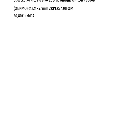
Εξωτερικό Φωτιστικό LED downlight OM 24W 3000K
(ΘΕΡΜΟ) Φ221x57mm 2RPLR2430FOM
26,80
€
+ ΦΠΑ