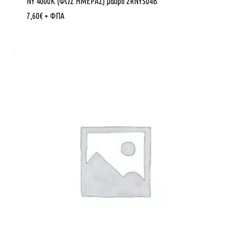
NY 4000K (ΦΩΣ ΗΜΕΡΑΣ) μάυρο 2RNYS04B
7,60
€
+ ΦΠΑ