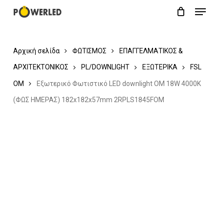
Menu
Skip
Close
Cart
to
Cart
main
Αρχική σελίδα
ΦΩΤΙΣΜΟΣ
ΕΠΑΓΓΕΛΜΑΤΙΚΟΣ &
content
ΑΡΧΙΤΕΚΤΟΝΙΚΟΣ
PL/DOWNLIGHT
ΕΞΩΤΕΡΙΚΑ
FSL
OM
Εξωτερικό Φωτιστικό LED downlight OM 18W 4000K
(ΦΩΣ ΗΜΕΡΑΣ) 182x182x57mm 2RPLS1845FOM