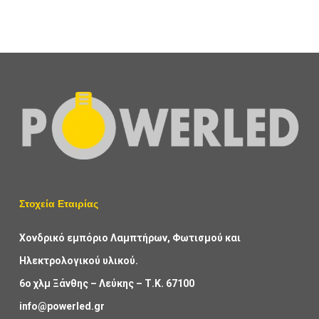
Στοχεία Εταιρίας
Χονδρικό εμπόριο Λαμπτήρων, Φωτισμού και
Ηλεκτρολογικού υλικού.
6ο χλμ Ξάνθης – Λεύκης – Τ.Κ. 67100
info@powerled.gr