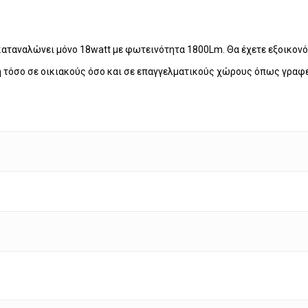
καταναλώνει μόνο 18watt με φωτεινότητα 1800Lm. Θα έχετε εξοικον
 τόσο σε οικιακούς όσο και σε επαγγελματικούς χώρους όπως γραφεί