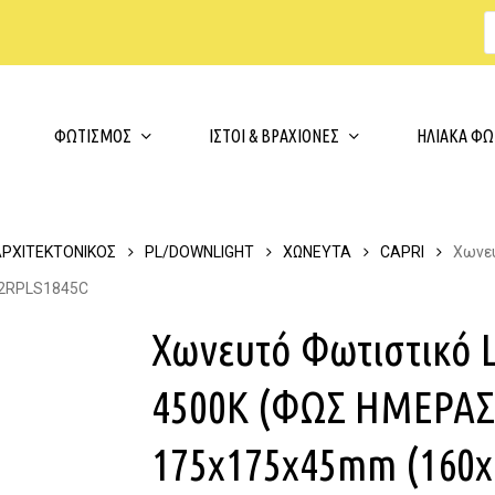
s
t
c
Cart
ΦΩΤΙΣΜΟΣ
ΙΣΤΟΙ & ΒΡΑΧΙΟΝΕΣ
ΗΛΙΑΚΑ ΦΩ
ΑΡΧΙΤΕΚΤΟΝΙΚΟΣ
PL/DOWNLIGHT
ΧΩΝΕΥΤΑ
CAPRI
Χωνευ
 2RPLS1845C
Χωνευτό Φωτιστικό 
4500K (ΦΩΣ ΗΜΕΡΑΣ
175x175x45mm (160