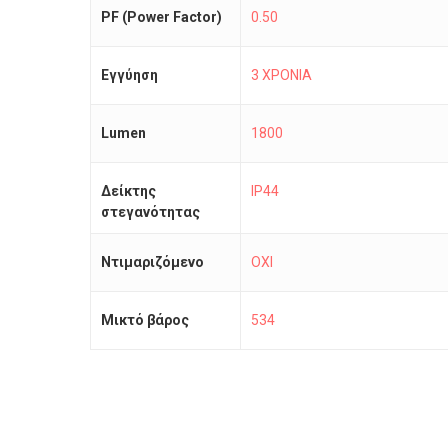
PF (Power Factor)
0.50
Εγγύηση
3 ΧΡΟΝΙΑ
Lumen
1800
Δείκτης
IP44
στεγανότητας
Ντιμαριζόμενο
ΟΧΙ
Μικτό βάρος
534