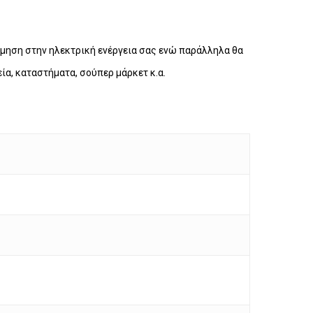
όμηση στην ηλεκτρική ενέργεια σας ενώ παράλληλα θα
α, καταστήματα, σούπερ μάρκετ κ.α.