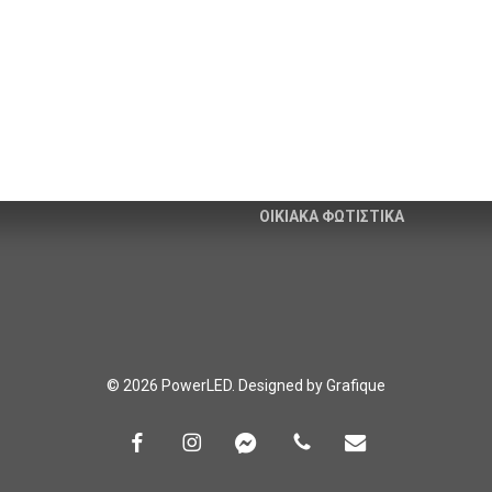
 και Ηλεκτρολογικού υλικού.
ΙΣΤΟΙ & ΒΡΑΧΙΟΝΕΣ
άνθης – Λεύκης – Τ.Κ. 67100
ΦΩΤΙΣΤΙΚΑ ΚΟΡΥΦΗΣ
erled.gr
ΦΩΤΙΣΤΙΚΑ ΔΡΟΜΟΥ
620
–
6906013419
ΗΛΙΑΚΑ ΦΩΤΙΣΤΙΚΑ
ΟΙΚΙΑΚΑ ΦΩΤΙΣΤΙΚΑ
© 2026 PowerLED. Designed by
Grafique
facebook
instagram
messenger
phone
email