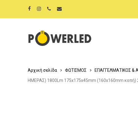
Skip
facebook
instagram
phone
email
to
main
content
Αρχική σελίδα
ΦΩΤΙΣΜΟΣ
ΕΠΑΓΓΕΛΜΑΤΙΚΟΣ & 
ΗΜΕΡΑΣ) 1800Lm 175x175x45mm (160x160mm κοπή)