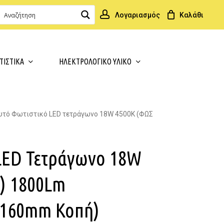
k
o
o
Καλάθι
Λογαριασμός
Close
Cart
ΤΙΣΤΙΚΑ
ΗΛΕΚΤΡΟΛΟΓΙΚΟ ΥΛΙΚΟ
τό Φωτιστικό LED τετράγωνο 18W 4500K (ΦΩΣ
LED Τετράγωνο 18W
) 1800Lm
x160mm Κοπή)