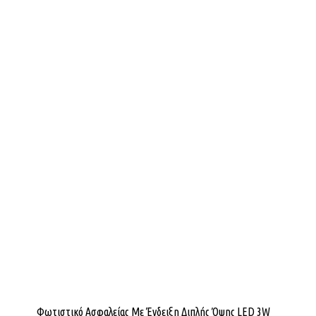
Φωτιστικό Ασφαλείας Με Ένδειξη Διπλής Όψης LED 3W