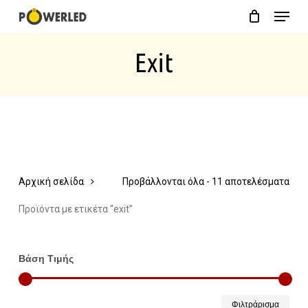
Menu
Skip
Close
Cart
to
Cart
Exit
main
content
Αρχική σελίδα
Προβάλλονται όλα - 11 αποτελέσματα
Προϊόντα με ετικέτα “exit”
Βάση Τιμής
Ελάχ
Μέγ
Φιλτράρισμα