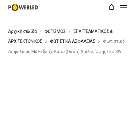
Menu
Skip
Close
Cart
to
Cart
main
Αρχική σελίδα
ΦΩΤΙΣΜΟΣ
ΕΠΑΓΓΕΛΜΑΤΙΚΟΣ &
content
ΑΡΧΙΤΕΚΤΟΝΙΚΟΣ
ΦΩΤΙΣΤΙΚΑ ΑΣΦΑΛΕΙΑΣ
Φωτιστικό
Ασφαλείας Με Ένδειξη Κάτω (Down) Διπλής Όψης LED 3W