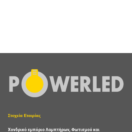
Φωτιστικό Ασφαλείας Με Ένδειξη Αριστερά Διπλής Όψης
LED 3W
11,70
€
+ ΦΠΑ
Στοχεία Εταιρίας
Χονδρικό εμπόριο Λαμπτήρων, Φωτισμού και