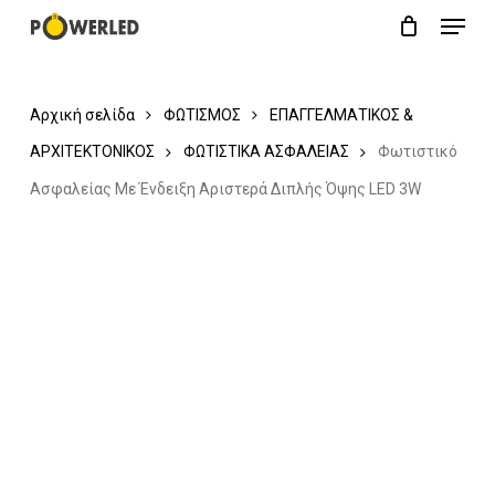
Menu
Skip
Close
Cart
to
Cart
main
Αρχική σελίδα
ΦΩΤΙΣΜΟΣ
ΕΠΑΓΓΕΛΜΑΤΙΚΟΣ &
content
ΑΡΧΙΤΕΚΤΟΝΙΚΟΣ
ΦΩΤΙΣΤΙΚΑ ΑΣΦΑΛΕΙΑΣ
Φωτιστικό
Ασφαλείας Με Ένδειξη Αριστερά Διπλής Όψης LED 3W