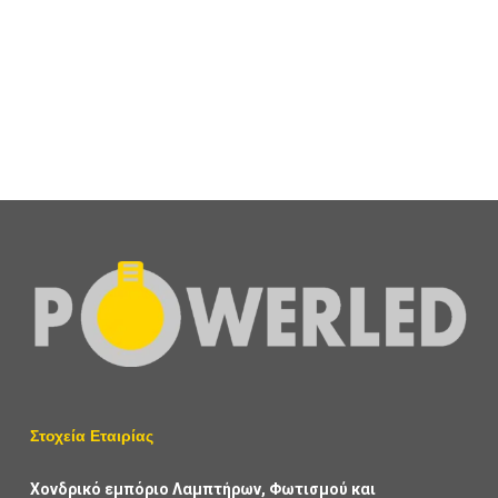
Φωτιστικό Ασφαλείας Με Ένδειξη Κάτω (Down) Διπλής
Όψης LED 3W
11,70
€
+ ΦΠΑ
Στοχεία Εταιρίας
Χονδρικό εμπόριο Λαμπτήρων, Φωτισμού και