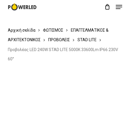
Menu
Skip
Close
Cart
to
Cart
main
Αρχική σελίδα
ΦΩΤΙΣΜΟΣ
ΕΠΑΓΓΕΛΜΑΤΙΚΟΣ &
content
ΑΡΧΙΤΕΚΤΟΝΙΚΟΣ
ΠΡΟΒΟΛΕΙΣ
STAD LITE
Προβολέας LED 240W STAD LITE 5000K 33600Lm IP66 230V
60°