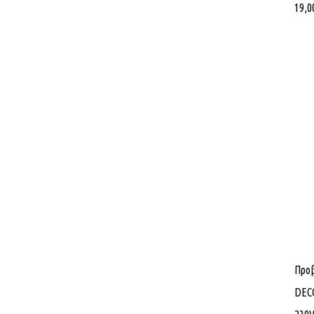
19,0
Προ
DECO