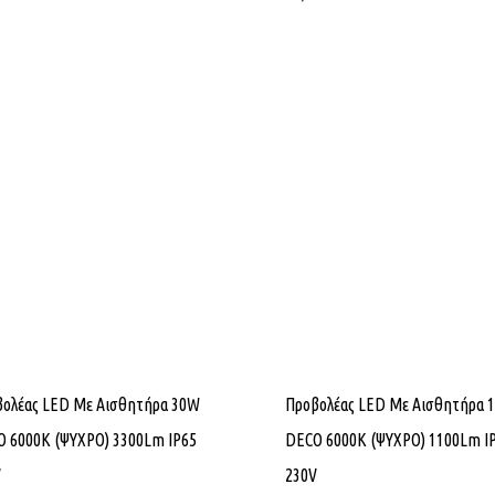
βολέας LED Mε Aισθητήρα 30W
Προβολέας LED Με Αισθητήρα 
 6000K (ΨΥΧΡΟ) 3300Lm IP65
DECO 6000K (ΨΥΧΡΟ) 1100Lm I
V
230V