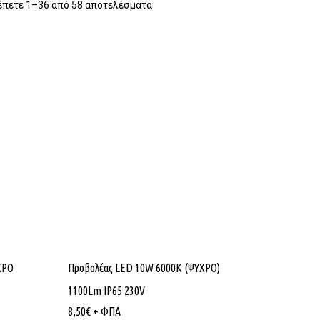
έπετε 1–36 από 58 αποτελέσματα
ΧΡΟ
Προβολέας LED 10W 6000K (ΨΥΧΡΟ)
1100Lm IP65 230V
8,50
€
+ ΦΠΑ