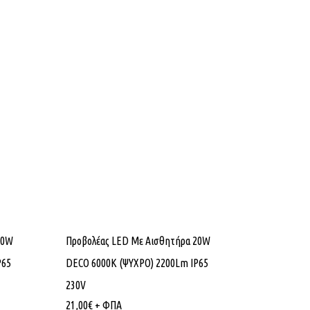
10W
Προβολέας LED Με Αισθητήρα 20W
P65
DECO 6000K (ΨΥΧΡΟ) 2200Lm IP65
230V
21,00
€
+ ΦΠΑ