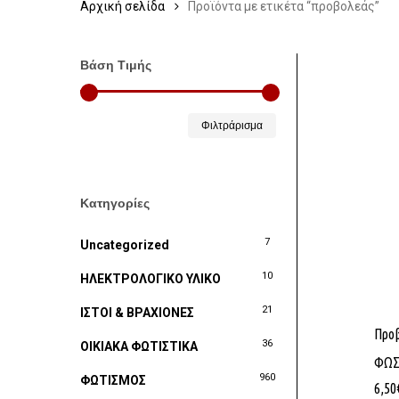
Αρχική σελίδα
Προϊόντα με ετικέτα “προβολεάς”
Βάση Τιμής
Ελάχιστη
Μέγιστη
Φιλτράρισμα
τιμή
τιμή
Κατηγορίες
7
Uncategorized
10
ΗΛΕΚΤΡΟΛΟΓΙΚΟ ΥΛΙΚΟ
21
ΙΣΤΟΙ & ΒΡΑΧΙΟΝΕΣ
Προ
36
ΟΙΚΙΑΚΑ ΦΩΤΙΣΤΙΚΑ
ΦΩΣ)
960
ΦΩΤΙΣΜΟΣ
6,50