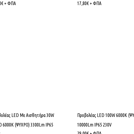
0
€
+ ΦΠΑ
17,80
€
+ ΦΠΑ
βολέας LED Mε Aισθητήρα 30W
Προβολέας LED 100W 6000K (Ψ
 6000K (ΨΥΧΡΟ) 3300Lm IP65
10000Lm IP65 230V
29,00
€
+ ΦΠΑ