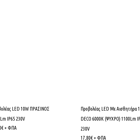
βολέας LED 10W ΠΡΑΣΙΝΟΣ
Προβολέας LED Με Αισθητήρα 
Lm IP65 230V
DECO 6000K (ΨΥΧΡΟ) 1100Lm I
0
€
+ ΦΠΑ
230V
17,80
€
+ ΦΠΑ