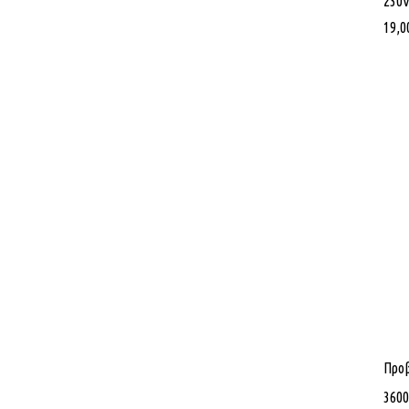
230
19,0
Προ
3600