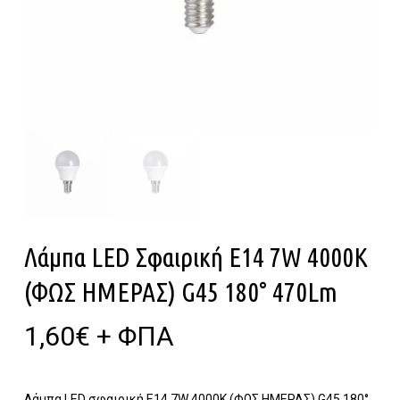
Λάμπα LED Σφαιρική E14 7W 4000K
(ΦΩΣ ΗΜΕΡΑΣ) G45 180° 470Lm
1,60
€
+ ΦΠΑ
Λάμπα LED σφαιρική E14 7W 4000K (ΦΩΣ ΗΜΕΡΑΣ) G45 180°