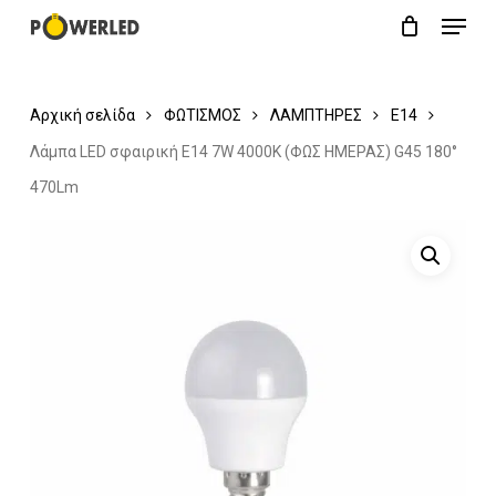
Menu
Skip
Close
Cart
to
Cart
main
Αρχική σελίδα
ΦΩΤΙΣΜΟΣ
ΛΑΜΠΤΗΡΕΣ
Ε14
content
Λάμπα LED σφαιρική E14 7W 4000K (ΦΩΣ ΗΜΕΡΑΣ) G45 180°
470Lm