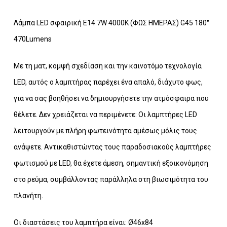
Λάμπα LED σφαιρική E14 7W 4000K (ΦΩΣ ΗΜΕΡΑΣ) G45 180°
470Lumens
Με τη ματ, κομψή σχεδίαση και την καινοτόμο τεχνολογία
LED, αυτός ο λαμπτήρας παρέχει ένα απαλό, διάχυτο φως,
για να σας βοηθήσει να δημιουργήσετε την ατμόσφαιρα που
θέλετε. Δεν χρειάζεται να περιμένετε: Οι λαμπτήρες LED
λειτουργούν με πλήρη φωτεινότητα αμέσως μόλις τους
Κανένα προϊόν στο καλάθι σας.
ανάψετε. Αντικαθιστώντας τους παραδοσιακούς λαμπτήρες
φωτισμού με LED, θα έχετε άμεση, σημαντική εξοικονόμηση
Go To Shop
στο ρεύμα, συμβάλλοντας παράλληλα στη βιωσιμότητα του
πλανήτη.
Οι διαστάσεις του λαμπτήρα είναι: Ø46x84