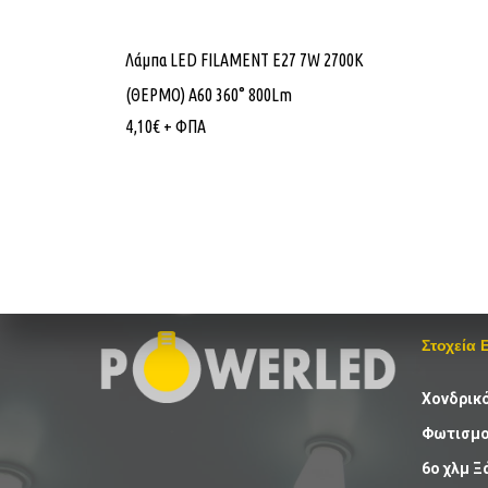
Λάμπα LED FILAMENT E27 7W 2700K
(ΘΕΡΜΟ) Α60 360° 800Lm
4,10
€
+ ΦΠΑ
Στοχεία 
Χονδρικ
Φωτισμού
6ο χλμ Ξ