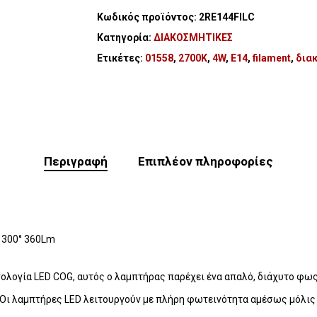
Κωδικός προϊόντος:
2RE144FILC
Κατηγορία:
ΔΙΑΚΟΣΜΗΤΙΚΕΣ
Ετικέτες:
01558
,
2700Κ
,
4W
,
E14
,
filament
,
δια
Περιγραφή
Επιπλέον πληροφορίες
 300° 360Lm
νολογία LED COG, αυτός ο λαμπτήρας παρέχει ένα απαλό, διάχυτο φως,
ε: Οι λαμπτήρες LED λειτουργούν με πλήρη φωτεινότητα αμέσως μόλι