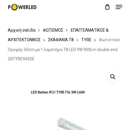
Menu
Skip
Close
Cart
to
Cart
main
Αρχική σελίδα
ΦΩΤΙΣΜΟΣ
ΕΠΑΓΓΕΛΜΑΤΙΚΟΣ &
content
ΑΡΧΙΤΕΚΤΟΝΙΚΟΣ
ΣΚΑΦΑΚΙΑ Τ8
TYRE
Φωτιστικό
Οροφής 60cm με 1 λαμπτήρα T8 LED 9W 900Lm double end
2RTYRE945DE