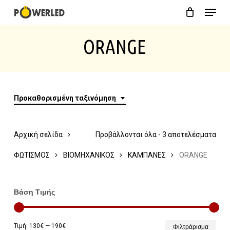
Menu
Skip
Close
Cart
to
Cart
ORANGE
main
content
Προκαθορισμένη ταξινόμηση
Αρχική σελίδα
Προβάλλονται όλα - 3 αποτελέσματα
ΦΩΤΙΣΜΟΣ
ΒΙΟΜΗΧΑΝΙΚΟΣ
ΚΑΜΠΑΝΕΣ
ORANGE
Βάση Τιμής
Ελάχ
Μέγ
Τιμή:
130€
—
190€
Φιλτράρισμα