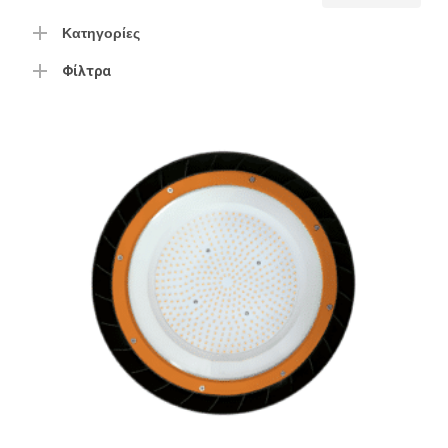
τιμή
τιμή
Κατηγορίες
Φίλτρα