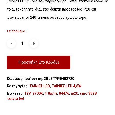
Ταινία LED 12V για εσωτερικό χώρο. Τοποθετείται εύκολα με
το αυτοκόλλητο, διαθέτει δείκτη προστασίας IP20 και
φωτεινότητα 240 lumens σε θερμό χρωματισμό.
Σε απόθεμα
Προσθήκη Στο Καλάθι
Κωδικός προϊόντος:
2RLSTYPE482720
Κατηγορίες:
ΤΑΙΝΙΕΣ LED
,
ΤΑΙΝΙΕΣ LED 4,8W
Ετικέτες:
12V
,
2700Κ
,
4.8w/m
,
84476
,
ip20
,
smd 3528
,
ταινια led