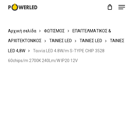
Menu
Skip
Close
Cart
to
Cart
main
Αρχική σελίδα
ΦΩΤΙΣΜΟΣ
ΕΠΑΓΓΕΛΜΑΤΙΚΟΣ &
content
ΑΡΧΙΤΕΚΤΟΝΙΚΟΣ
ΤΑΙΝΙΕΣ LED
ΤΑΙΝΙΕΣ LED
ΤΑΙΝΙΕΣ
LED 4,8W
Ταινία LED 4.8W/m S-TYPE CHIP 3528
60chips/m 2700K 240Lm/W IP20 12V