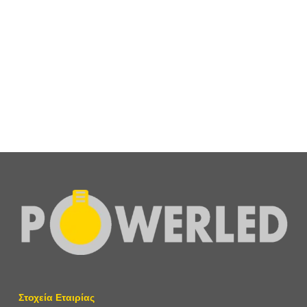
Σύνδεσμος Γωνίας 90° (Χωρίς Τροφοδοσία) Για Μαγνητική
Ράγα Εξωτερικής Τοποθέτησης 48v
19,40
€
+ ΦΠΑ
Στοχεία Εταιρίας