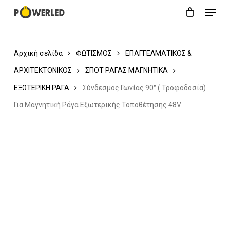
Menu
Skip
Close
Cart
to
Cart
main
Αρχική σελίδα
ΦΩΤΙΣΜΟΣ
ΕΠΑΓΓΕΛΜΑΤΙΚΟΣ &
content
ΑΡΧΙΤΕΚΤΟΝΙΚΟΣ
ΣΠΟΤ ΡΑΓΑΣ ΜΑΓΝΗΤΙΚΑ
ΕΞΩΤΕΡΙΚΗ ΡΑΓΑ
Σύνδεσμος Γωνίας 90° ( Τροφοδοσία)
Για Μαγνητική Ράγα Εξωτερικής Τοποθέτησης 48V