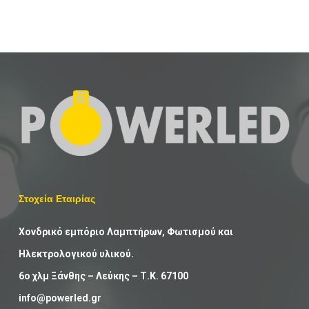
Στοχεία Εταιρίας
Χονδρικό εμπόριο Λαμπτήρων, Φωτισμού και
Ηλεκτρολογικού υλικού.
6ο χλμ Ξάνθης – Λεύκης – Τ.Κ. 67100
info@powerled.gr