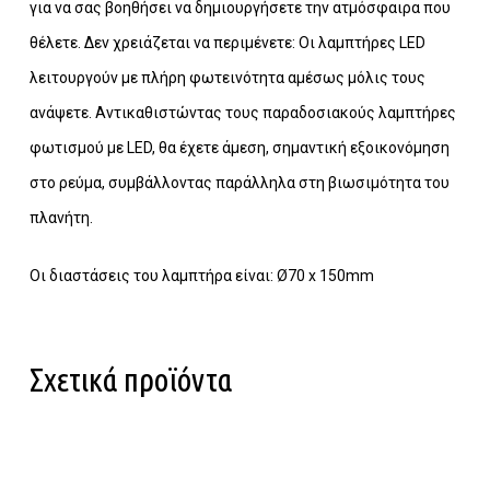
για να σας βοηθήσει να δημιουργήσετε την ατμόσφαιρα που
θέλετε. Δεν χρειάζεται να περιμένετε: Οι λαμπτήρες LED
λειτουργούν με πλήρη φωτεινότητα αμέσως μόλις τους
ανάψετε. Αντικαθιστώντας τους παραδοσιακούς λαμπτήρες
Κανένα προϊόν στο καλάθι σας.
φωτισμού με LED, θα έχετε άμεση, σημαντική εξοικονόμηση
στο ρεύμα, συμβάλλοντας παράλληλα στη βιωσιμότητα του
Go To Shop
πλανήτη.
Οι διαστάσεις του λαμπτήρα είναι: Ø70 х 150mm
Σχετικά προϊόντα