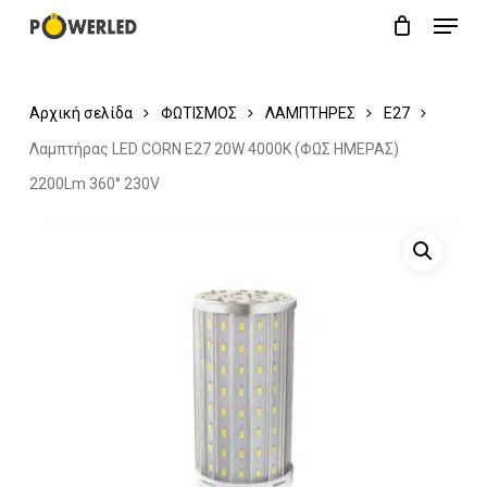
Menu
Skip
Close
Cart
to
Cart
main
Αρχική σελίδα
ΦΩΤΙΣΜΟΣ
ΛΑΜΠΤΗΡΕΣ
Ε27
content
Λαμπτήρας LED CORN E27 20W 4000K (ΦΩΣ ΗΜΕΡΑΣ)
2200Lm 360° 230V