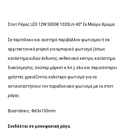
Σποτ Ράγας LED 12W 5000Κ 1020Lm 40° Σε Μαύρο Χρώμα
Σε περίπλοκο και αυστηρό περιβάλλον φωτισμού ή σε
αρχιτεκτoνικά project για εμπορικό φωτισμό (όπως
κατάστημα ειδών ένδυσης, εκθεσιακό κέντρο, κατάστημα
διακόσμησης, σούπερ μάρκετ κ.λπ.), όλο και περισσότεροι
χρήστες χρειάζονται καλύτερο φωτισμό για να
αντικαταστήσουν τον παραδοσιακό φωτισμό με τα σποτ
ράγας.
Διαστάσεις: Φ63x150mm
Συνδέεται σε μονοφασική ράγα.