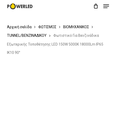
Menu
Skip
Close
Cart
to
Cart
main
Αρχική σελίδα
ΦΩΤΙΣΜΟΣ
ΒΙΟΜΗΧΑΝΙΚΟΣ
content
TUNNEL/ΒΕΝΖΙΝΑΔΙΚΟΥ
Φωτιστικό Για Βενζινάδικα
Εξωτερικής Τοποθέτησης LED 150W 5000K 18000Lm IP65
ΙΚ10 90°