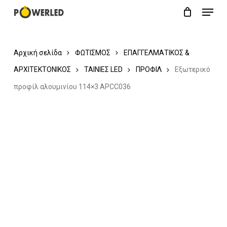
Menu
Skip
Close
Cart
to
Cart
main
Αρχική σελίδα
ΦΩΤΙΣΜΟΣ
ΕΠΑΓΓΕΛΜΑΤΙΚΟΣ &
content
ΑΡΧΙΤΕΚΤΟΝΙΚΟΣ
ΤΑΙΝΙΕΣ LED
ΠΡΟΦΙΛ
Εξωτερικό
προφίλ αλουμινίου 114×3 APCC036