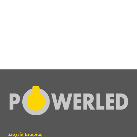
Εξωτερικό Προφίλ Αλουμινίου Μαύρο 60x21mm Για Ταινία
LED Με Κάλυμμα Λευκό Οπάλ
23,70
€
+ ΦΠΑ
Στοχεία Εταιρίας