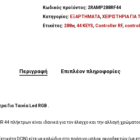
Κωδικός προϊόντος:
2RAMP288RF44
Κατηγορίες:
ΕΞΑΡΤΗΜΑΤΑ
,
ΧΕΙΡΙΣΤΗΡΙΑ ΓΙΑ 
Ετικέτες:
288w
,
44 KEYS
,
Controller RF
,
control
Περιγραφή
Επιπλέον πληροφορίες
ρα Για Ταινία Led RGB .
R 44 πλήκτρων είναι ιδανικά για τον έλεγχο και την αλλαγή χρώματο
ετικέτα DCIN) είτε με καλώδια στο πράσινο μπλοκ ακροδεκτών (με ετ