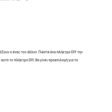
ζουν ο ένας τον άλλον. Πιέστε ένα πλήκτρο DIY την
υτό το πλήκτρο DIY, θα γίνει προεπιλογή για το