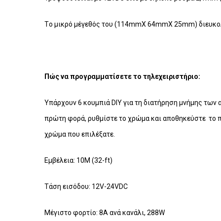
Tο μικρό μέγεθός του (114mmX 64mmX 25mm) διευκολ
Πώς να προγραμματίσετε το τηλεχειριστήριο:
Υπάρχουν 6 κουμπιά DIY για τη διατήρηση μνήμης των 
πρώτη φορά, ρυθμίστε το χρώμα και αποθηκεύστε το πιέ
χρώμα που επιλέξατε.
Εμβέλεια: 10M (32-ft)
Τάση εισόδου: 12V-24VDC
Μέγιστο φορτίο: 8Α ανά κανάλι, 288W