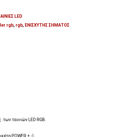
ΤΑΙΝΙΕΣ LED
ler rgb
,
rgb
,
ΕΝΙΣΧΥΤΗΣ ΣΗΜΑΤΟΣ
ς των ταινιών LED RGB.
ικέτα POWER + -).