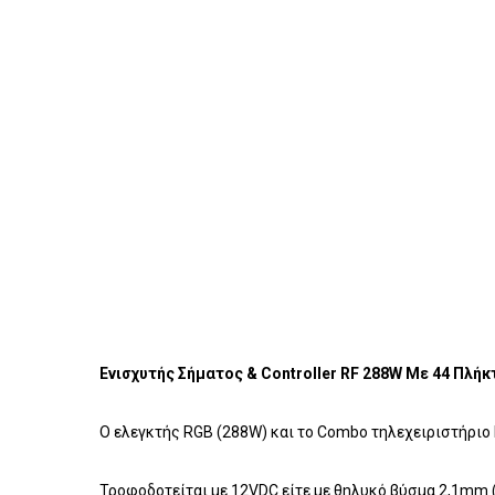
Ενισχυτής Σήματος & Controller RF 288W Με 44 Πλήκτ
Ο ελεγκτής RGB (288W) και το Combo τηλεχειριστήριο I
Τροφοδοτείται με 12VDC είτε με θηλυκό βύσμα 2,1mm (