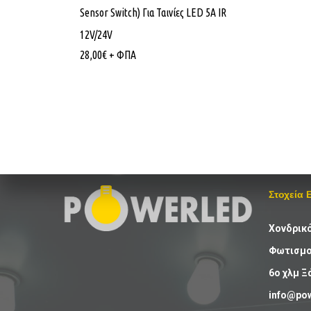
Sensor Switch) Για Ταινίες LED 5A IR
12V/24V
28,00
€
+ ΦΠΑ
Στοχεία 
Χονδρικ
Φωτισμού
6ο χλμ Ξ
info@pow