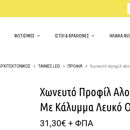
s
t
c
Cart
ΦΩΤΙΣΜΟΣ
ΙΣΤΟΙ & ΒΡΑΧΙΟΝΕΣ
ΗΛΙΑΚΑ ΦΩ
ΑΡΧΙΤΕΚΤΟΝΙΚΟΣ
ΤΑΙΝΙΕΣ LED
ΠΡΟΦΙΛ
Χωνευτό προφίλ αλου
Χωνευτό Προφίλ Αλου
Με Κάλυμμα Λευκό 
31,30
€
+ ΦΠΑ