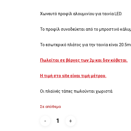
Χωνευτό προφίλ αλουμινίου για ταινία LED.
Το προφίλ συνοδεύεται από το μπροστινό κάλυ
Το εσωτερικό πλάτος για την ταινία είναι 20.5
Πωλείται σε βέργες των 2μ και δεν κόβεται.
Η τιμή στο site είναι τιμή μέτρου.
Οι πλαϊνές τάπες πωλούνται χωριστά.
Σε απόθεμα