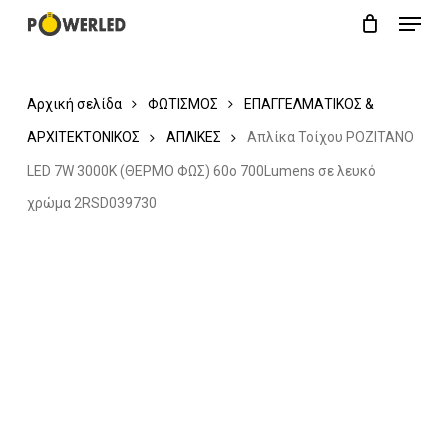
Menu
Skip
Close
Cart
to
Cart
main
Αρχική σελίδα
ΦΩΤΙΣΜΟΣ
ΕΠΑΓΓΕΛΜΑΤΙΚΟΣ &
content
ΑΡΧΙΤΕΚΤΟΝΙΚΟΣ
ΑΠΛΙΚΕΣ
Απλίκα Τοίχου POZITANO
LED 7W 3000K (ΘΕΡΜΟ ΦΩΣ) 60ο 700Lumens σε λευκό
χρώμα 2RSD039730