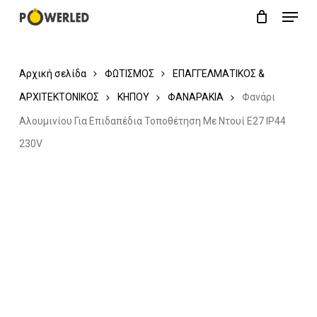
Menu
Skip
Close
Cart
to
Cart
main
Αρχική σελίδα
ΦΩΤΙΣΜΟΣ
ΕΠΑΓΓΕΛΜΑΤΙΚΟΣ &
content
ΑΡΧΙΤΕΚΤΟΝΙΚΟΣ
ΚΗΠΟΥ
ΦΑΝΑΡΑΚΙΑ
Φανάρι
Αλουμινίου Για Επιδαπέδια Τοποθέτηση Με Ντουί E27 IP44
230V