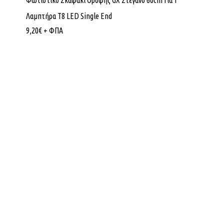
Φωτιστικό Σκαφάκι Οροφής GX Στεγανό 60cm Για 1
Λαμπτήρα Τ8 LED Single End
9,20
€
+ ΦΠΑ