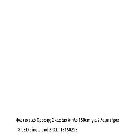
Φωτιστικό Οροφής Σκαφάκι διπλο 150cm για 2 λαμπτήρες
T8 LED single end 2RCLTT81502SE