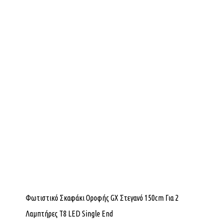
Φωτιστικό Σκαφάκι Οροφής GX Στεγανό 150cm Για 2
Λαμπτήρες T8 LED Single End