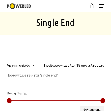
Menu
Skip
Close
Cart
to
Cart
Single End
main
content
Αρχική σελίδα
Προβάλλονται όλα - 18 αποτελέσματα
Προϊόντα με ετικέτα “single end”
Βάση Τιμής
Ελάχ
Μέγ
Φιλτράρισμα