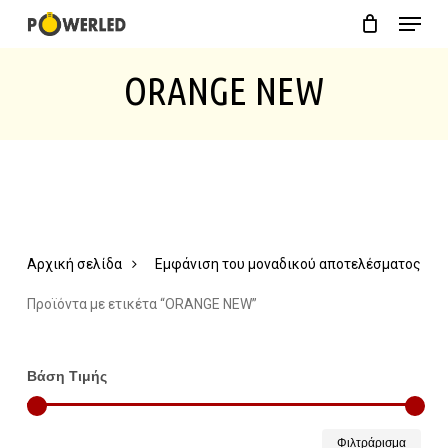
Menu
Skip
Close
Cart
to
Cart
ORANGE NEW
main
content
Αρχική σελίδα
Εμφάνιση του μοναδικού αποτελέσματος
Προϊόντα με ετικέτα “ORANGE NEW”
Βάση Τιμής
Ελάχ
Μέγ
Φιλτράρισμα