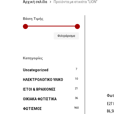
Αρχική σελίδα
Προϊόντα με ετικέτα “LION”
Βάση Τιμής
Ελάχιστη
Μέγιστη
Φιλτράρισμα
τιμή
τιμή
Κατηγορίες
7
Uncategorized
10
ΗΛΕΚΤΡΟΛΟΓΙΚΟ ΥΛΙΚΟ
21
ΙΣΤΟΙ & ΒΡΑΧΙΟΝΕΣ
Φωτι
36
ΟΙΚΙΑΚΑ ΦΩΤΙΣΤΙΚΑ
Ε27 
960
ΦΩΤΙΣΜΟΣ
86,5