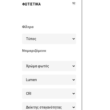
92
ΦΩΤΙΣΤΙΚΑ
Φίλτρα
Ντιμαριζόμενο
Στοχεία 
Χονδρικ
Φωτισμού
6ο χλμ Ξ