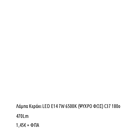
Λάμπα Κεράκι LED E14 7W 6500K (ΨΥΧΡΟ ΦΩΣ) C37 180o
470Lm
1,45
€
+ ΦΠΑ