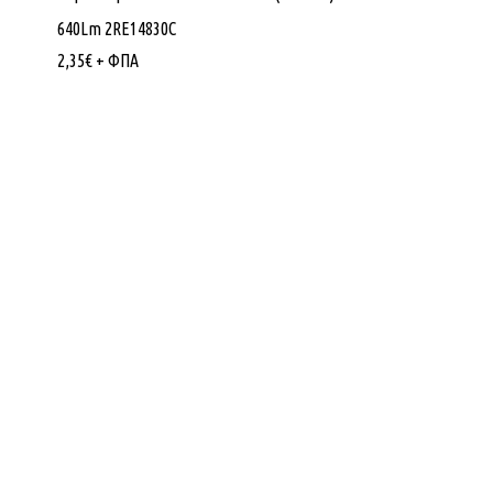
640Lm 2RE14830C
2,35
€
+ ΦΠΑ