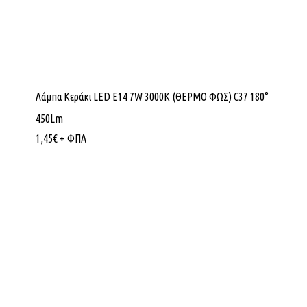
Λάμπα Κεράκι LED E14 7W 3000K (ΘΕΡΜΟ ΦΩΣ) C37 180°
450Lm
1,45
€
+ ΦΠΑ