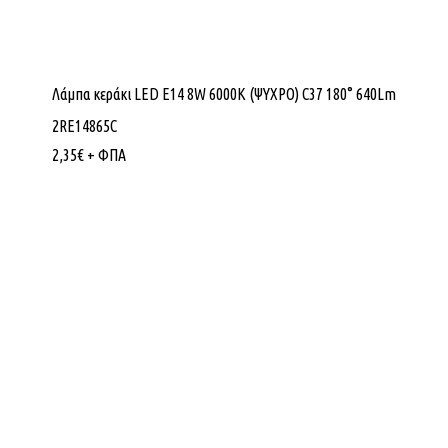
Λάμπα κεράκι LED E14 8W 6000K (ΨΥΧΡΟ) C37 180° 640Lm
2RE14865C
2,35
€
+ ΦΠΑ