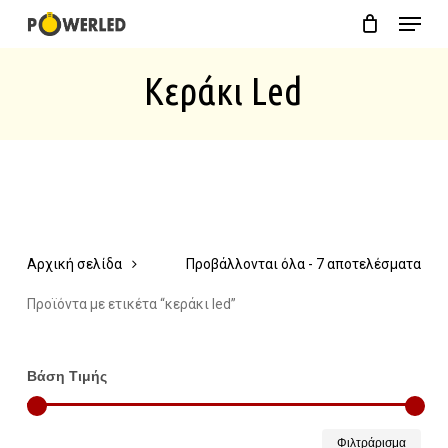
Menu
Skip
Close
Cart
to
Cart
Κεράκι Led
main
content
Αρχική σελίδα
Προβάλλονται όλα - 7 αποτελέσματα
Προϊόντα με ετικέτα “κεράκι led”
Βάση Τιμής
Ελάχ
Μέγ
Φιλτράρισμα