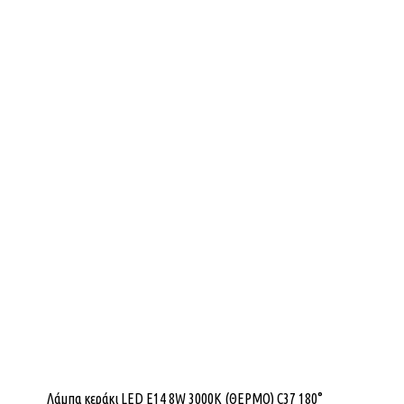
Λάμπα κεράκι LED E14 8W 3000K (ΘΕΡΜΟ) C37 180°