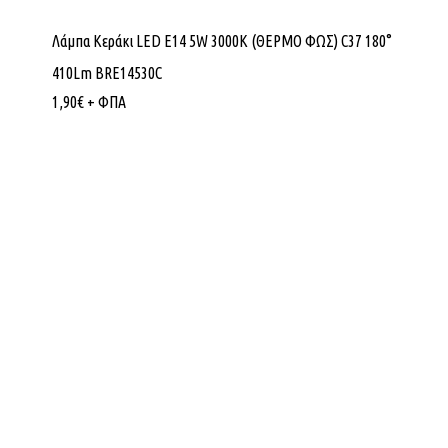
Λάμπα Κεράκι LED E14 5W 3000K (ΘΕΡΜΟ ΦΩΣ) C37 180°
410Lm BRE14530C
1,90
€
+ ΦΠΑ