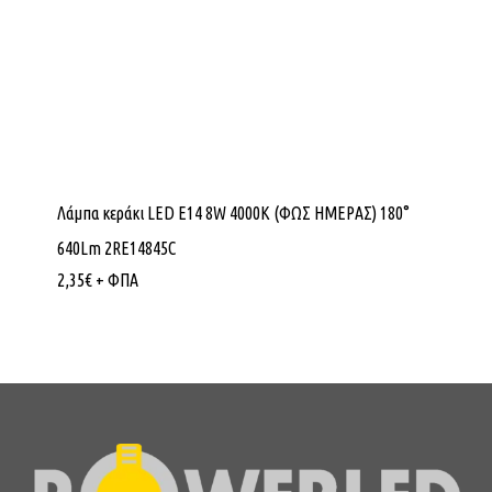
Λάμπα κεράκι LED E14 8W 4000K (ΦΩΣ ΗΜΕΡΑΣ) 180°
640Lm 2RE14845C
2,35
€
+ ΦΠΑ