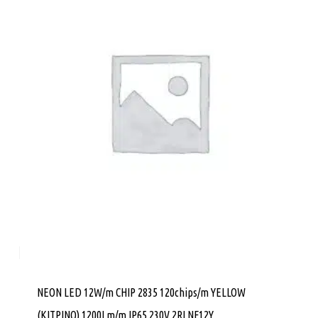
NEON LED 12W/m CHIP 2835 120chips/m YELLOW
(ΚΙΤΡΙΝΟ) 1200Lm/m IP65 230V 2RLNF12Υ