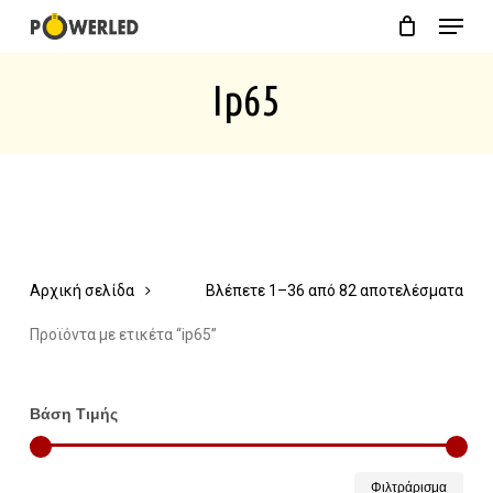
Menu
Skip
Close
Cart
to
Cart
Ip65
main
content
Αρχική σελίδα
Βλέπετε 1–36 από 82 αποτελέσματα
Προϊόντα με ετικέτα “ip65”
Βάση Τιμής
Ελάχ
Μέγ
Φιλτράρισμα