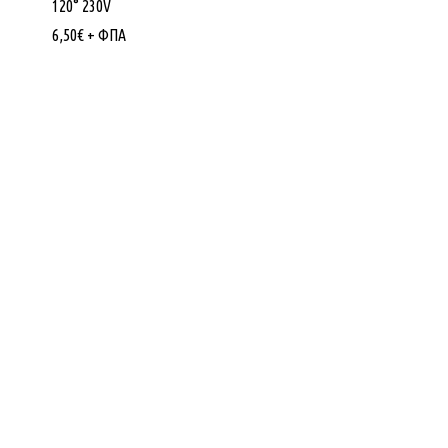
120° 230V
6,50
€
+ ΦΠΑ