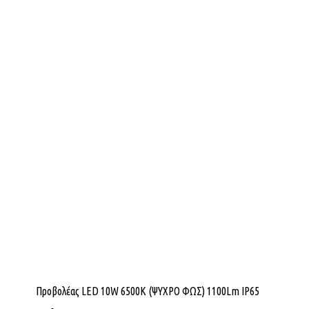
Προβολέας LED 10W 6500K (ΨΥΧΡΟ ΦΩΣ) 1100Lm IP65