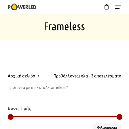
Menu
Skip
Close
Cart
to
Cart
Frameless
main
content
Αρχική σελίδα
Προβάλλονται όλα - 3 αποτελέσματα
Προϊόντα με ετικέτα “Frameless”
Βάση Τιμής
Ελάχ
Μέγ
Φιλτράρισμα