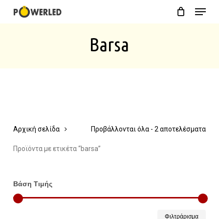
Menu
Skip
Close
Cart
to
Cart
Barsa
main
content
Αρχική σελίδα
Προβάλλονται όλα - 2 αποτελέσματα
Προϊόντα με ετικέτα “barsa”
Βάση Τιμής
Ελάχ
Μέγ
Φιλτράρισμα