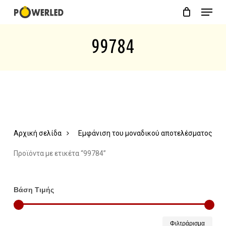
Menu
Skip
Close
Cart
to
Cart
99784
main
content
Αρχική σελίδα
Εμφάνιση του μοναδικού αποτελέσματος
Προϊόντα με ετικέτα “99784”
Βάση Τιμής
Ελάχ
Μέγ
Φιλτράρισμα