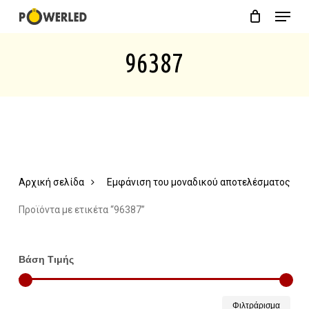
Menu
Skip
Close
Cart
to
Cart
96387
main
content
Αρχική σελίδα
Εμφάνιση του μοναδικού αποτελέσματος
Προϊόντα με ετικέτα “96387”
Βάση Τιμής
Ελάχ
Μέγ
Φιλτράρισμα