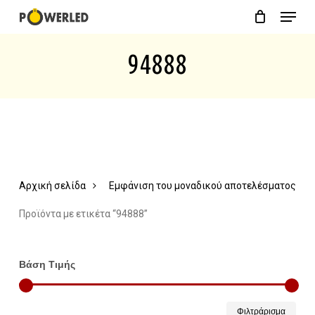
Menu
Skip
Close
Cart
to
Cart
94888
main
content
Αρχική σελίδα
Εμφάνιση του μοναδικού αποτελέσματος
Προϊόντα με ετικέτα “94888”
Βάση Τιμής
Ελάχ
Μέγ
Φιλτράρισμα