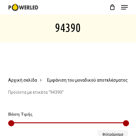
Menu
Skip
Close
Cart
to
Cart
94390
main
content
Αρχική σελίδα
Εμφάνιση του μοναδικού αποτελέσματος
Προϊόντα με ετικέτα “94390”
Βάση Τιμής
Ελάχ
Μέγ
Φιλτράρισμα