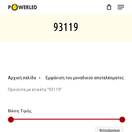
Menu
Skip
Close
Cart
to
Cart
93119
main
content
Αρχική σελίδα
Εμφάνιση του μοναδικού αποτελέσματος
Προϊόντα με ετικέτα “93119”
Βάση Τιμής
Ελάχ
Μέγ
Φιλτράρισμα