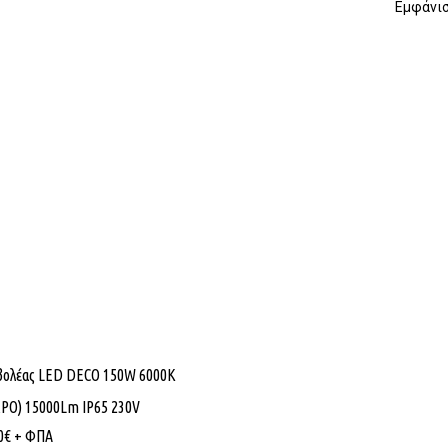
Εμφάνισ
βολέας LED DECO 150W 6000K
ΡΟ) 15000Lm IP65 230V
0
€
+ ΦΠΑ