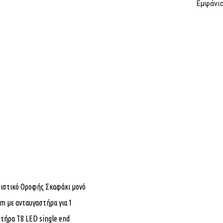
Εμφάνισ
στικό Οροφής Σκαφάκι μονό
m με ανταυγαστήρα για 1
τήρα T8 LED single end