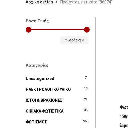
Αρχική σελίδα
Προϊόντα με ετικέτα “86074”
Βάση Τιμής
Ελάχιστη
Μέγιστη
Φιλτράρισμα
τιμή
τιμή
Κατηγορίες
7
Uncategorized
10
ΗΛΕΚΤΡΟΛΟΓΙΚΟ ΥΛΙΚΟ
21
ΙΣΤΟΙ & ΒΡΑΧΙΟΝΕΣ
Φωτι
36
ΟΙΚΙΑΚΑ ΦΩΤΙΣΤΙΚΑ
150c
960
ΦΩΤΙΣΜΟΣ
λαμπ