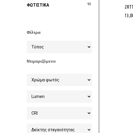
92
ΦΩΤΙΣΤΙΚΑ
2RT
13,0
Φίλτρα
Ντιμαριζόμενο
Στοχεία 
Χονδρικ
Φωτισμού
6ο χλμ Ξ