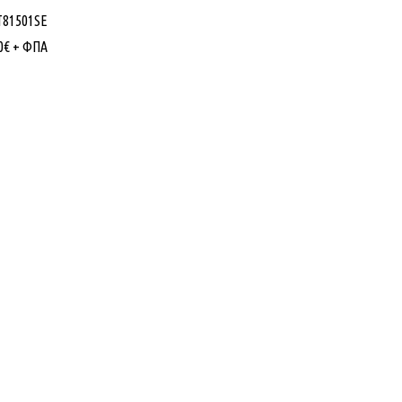
T81501SE
0
€
+ ΦΠΑ
Εταιρίας
Κατηγορίες Προϊόντων
ό εμπόριο Λαμπτήρων,
ΦΩΤΙΣΜΟΣ
 και Ηλεκτρολογικού υλικού.
ΙΣΤΟΙ & ΒΡΑΧΙΟΝΕΣ
άνθης – Λεύκης – Τ.Κ. 67100