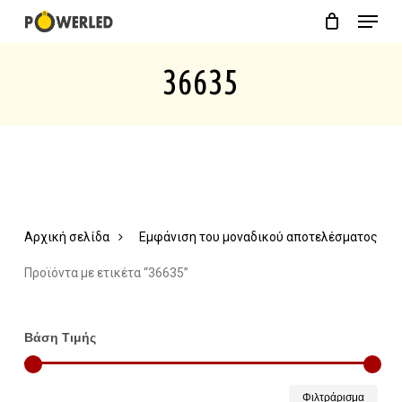
Menu
Skip
Close
Cart
to
Cart
36635
main
content
Αρχική σελίδα
Εμφάνιση του μοναδικού αποτελέσματος
Προϊόντα με ετικέτα “36635”
Βάση Τιμής
Ελάχ
Μέγ
Φιλτράρισμα