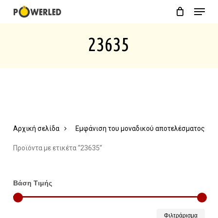
Menu
Skip
Close
Cart
to
Cart
23635
main
content
Αρχική σελίδα
Εμφάνιση του μοναδικού αποτελέσματος
Προϊόντα με ετικέτα “23635”
Βάση Τιμής
Ελάχ
Μέγ
Φιλτράρισμα