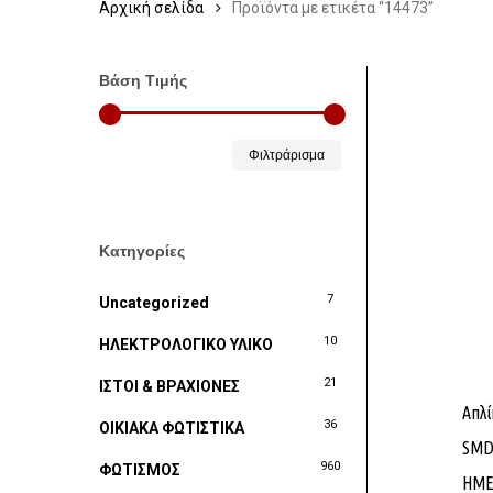
Αρχική σελίδα
Προϊόντα με ετικέτα “14473”
Βάση Τιμής
Ελάχιστη
Μέγιστη
Φιλτράρισμα
τιμή
τιμή
Κατηγορίες
7
Uncategorized
10
ΗΛΕΚΤΡΟΛΟΓΙΚΟ ΥΛΙΚΟ
21
ΙΣΤΟΙ & ΒΡΑΧΙΟΝΕΣ
Απλί
36
ΟΙΚΙΑΚΑ ΦΩΤΙΣΤΙΚΑ
SMD
960
ΦΩΤΙΣΜΟΣ
ΗΜΕ