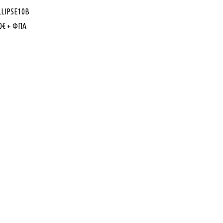
LLIPSE10B
0
€
+ ΦΠΑ
Εταιρίας
Κατηγορίες Προϊόντων
ό εμπόριο Λαμπτήρων,
ΦΩΤΙΣΜΟΣ