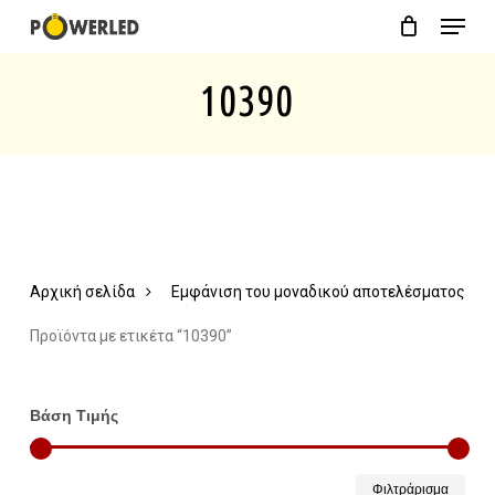
Menu
Skip
Close
Cart
to
Cart
10390
main
content
Αρχική σελίδα
Εμφάνιση του μοναδικού αποτελέσματος
Προϊόντα με ετικέτα “10390”
Βάση Τιμής
Ελάχ
Μέγ
Φιλτράρισμα