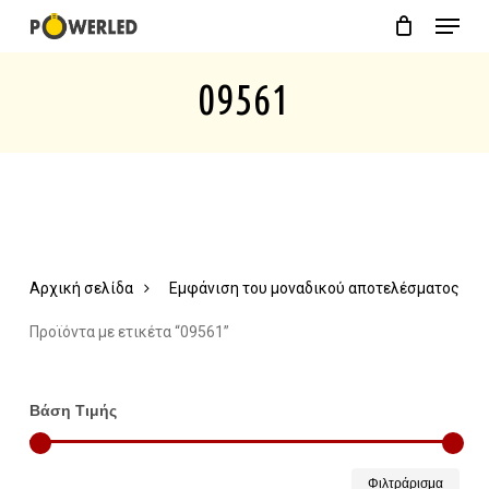
Menu
Skip
Close
Cart
to
Cart
09561
main
content
Αρχική σελίδα
Εμφάνιση του μοναδικού αποτελέσματος
Προϊόντα με ετικέτα “09561”
Βάση Τιμής
Ελάχ
Μέγ
Φιλτράρισμα